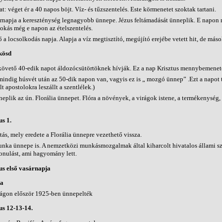
 véget ér a 40 napos böjt. Víz- és tűzszentelés. Este körmenetet szoktak tartani.
rnapja a kereszténység legnagyobb ünnepe. Jézus feltámadását ünneplik. E napon
okás még e napon az ételszentelés.
 a locsolkodás napja. Alapja a víz megtisztító, megújító erejébe vetett hit, de máso
kösd
követő 40-edik napot áldozócsütörtöknek hívják. Ez a nap Krisztus mennybemenet
indig húsvét után az 50-dik napon van, vagyis ez is „ mozgó ünnep” .Ezt a napot t
t apostolokra leszállt a szentlélek.)
eplik az ún. Florália ünnepet. Flóra a növények, a virágok istene, a termékenység,
s 1.
tás, mely eredete a Florália ünnepre vezethető vissza.
nka ünnepe is. A nemzetközi munkásmozgalmak által kiharcolt hivatalos állami sz
nulást, ami hagyomány lett.
s első vasárnapja
ja
ágon először 1925-ben ünnepelték
s 12-13-14.