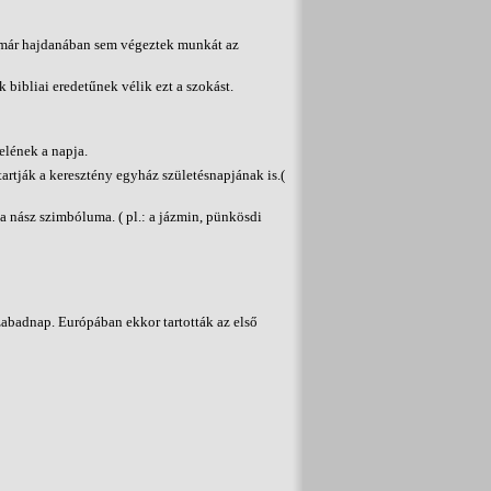
 már hajdanában sem végeztek munkát az
k bibliai eredetűnek vélik ezt a szokást.
elének a napja.
artják a keresztény egyház születésnapjának is.(
 a nász szimbóluma. ( pl.: a jázmin, pünkösdi
abadnap. Európában ekkor tartották az első