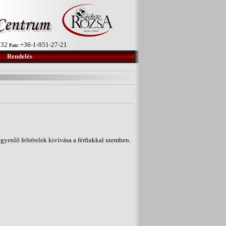
732
+36-1-951-27-21
Fax:
Rendelés
gyenlő feltételek kivívása a férfiakkal szemben.