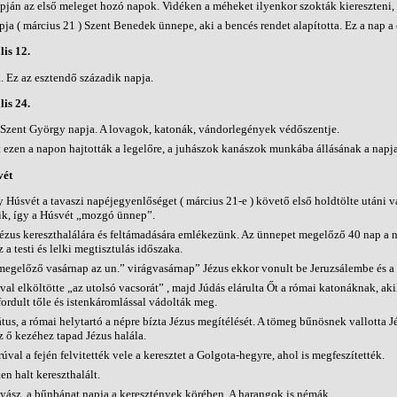
pján az első meleget hozó napok. Vidéken a méheket ilyenkor szokták kiereszteni, é
a ( március 21 ) Szent Benedek ünnepe, aki a bencés rendet alapította. Ez a nap a c
lis 12.
. Ez az esztendő századik napja.
lis 24.
Szent György napja. A lovagok, katonák, vándorlegények védőszentje.
t ezen a napon hajtották a legelőre, a juhászok kanászok munkába állásának a napja
vét
y Húsvét a tavaszi napéjegyenlőséget ( március 21-e ) követő első holdtölte utáni 
ik, így a Húsvét „mozgó ünnep”.
ézus kereszthalálára és feltámadására emlékezünk. Az ünnepet megelőző 40 nap a n
 a testi és lelki megtisztulás időszaka.
megelőző vasárnap az un.” virágvasárnap” Jézus ekkor vonult be Jeruzsálembe és a n
al elköltötte „az utolsó vacsorát” , majd Júdás elárulta Őt a római katonáknak, akik
lfordult tőle és istenkáromlással vádolták meg.
tus, a római helytartó a népre bízta Jézus megítélését. A tömeg bűnösnek vallotta Jé
 ő kezéhez tapad Jézus halála.
val a fején felvitették vele a keresztet a Golgota-hegyre, ahol is megfeszítették.
n halt kereszthalált.
gyász, a bűnbánat napja a keresztények körében. A harangok is némák.