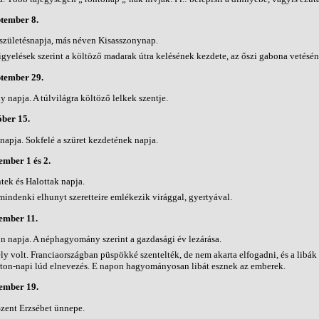
tember 8.
születésnapja, más néven Kisasszonynap.
gyelések szerint a költöző madarak útra kelésének kezdete, az őszi gabona vetésén
tember 29.
 napja. A túlvilágra költöző lelkek szentje.
ber 15.
napja. Sokfelé a szüret kezdetének napja.
mber 1 és 2.
ek és Halottak napja.
indenki elhunyt szeretteire emlékezik virággal, gyertyával.
ember 11.
n napja. A néphagyomány szerint a gazdasági év lezárása.
y volt. Franciaországban püspökké szentelték, de nem akarta elfogadni, és a libák 
ton-napi lúd elnevezés. E napon hagyományosan libát esznek az emberek.
ember 19.
zent Erzsébet ünnepe.