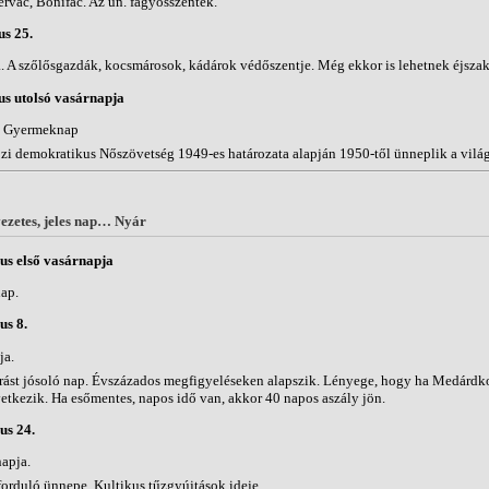
ervác, Bonifác. Az ún. fagyosszentek.
s 25.
. A szőlősgazdák, kocsmárosok, kádárok védőszentje. Még ekkor is lehetnek éjszak
s utolsó vasárnapja
i Gyermeknap
i demokratikus Nőszövetség 1949-es határozata alapján 1950-től ünneplik a vilá
ezetes, jeles nap… Nyár
us első vasárnapja
ap.
us 8.
ja.
árást jósoló nap. Évszázados megfigyeléseken alapszik. Lényege, hogy ha Medárdkor
etkezik. Ha esőmentes, napos idő van, akkor 40 napos aszály jön.
us 24.
napja.
forduló ünnepe. Kultikus tűzgyújtások ideje.