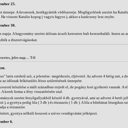
ember 25.
in ünnepe. A fuvarosok, kerékgyártók védőszentje. Megfigyelések szerint ha Katali
. Ha viszont Katalin kopog ( vagyis fagyos ), akkor a karácsony lesz enyhe.
ember 30.
 napja. A hagyomány szerint átlósan ácsolt kereszten halt kereszthalált. Innen az a
dték a disznóvágásokat.
zetes, jeles nap… Tél
nt.
s” latin eredetű szó, a jelentése: megérkezés, eljövetel. Az advent 4 hétig tart, a
z az időszak felkészülés Jézus születésének ünnepére.
koszorú készítése a múlt században terjedt el, de pogány kori gyökerei vannak. A t
 A kerek forma a fény visszatérésére utal.
mányok szerint fenyőgallyakból készül 4 db. gyertyával, ami az advent 4 hetét jel
rú ), a gyertya pedig lila ( 3 db ) és rózsaszín ( 1 db ). A lila a bűnbánat liturgikus sz
dja a rózsaszínt.
ősített, gyertya nélküli koszorú a szíves vendégvárást jelképezi.
ember 6.