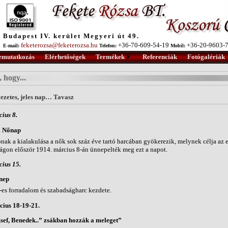
Budapest IV. kerület Megyeri út 49.
feketerozsa@feketerozsa.hu
+36-70-609-54-19
+36-20-9603-
E-mail:
Telefon:
Mobil:
emutatkozás
Elérhetőségek
Termékek
Referenciák
Fotógalériák
, hogy...
ezetes, jeles nap… Tavasz
ius 8.
i Nőnap
nak a kialakulása a nők sok száz éve tartó harcában gyökerezik, melynek célja az e
gon először 1914. március 8-án ünnepelték meg ezt a napot.
ius 15.
nep
es forradalom és szabadságharc kezdete.
ius 18-19-21.
sef, Benedek..” zsákban hozzák a meleget”