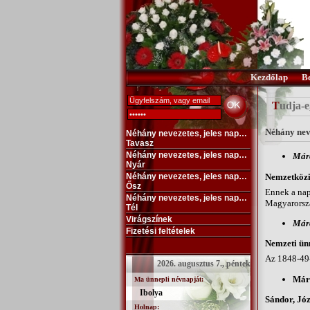
Kezdőlap
B
Tudja-e
Néhány nev
Néhány nevezetes, jeles nap…
Tavasz
Néhány nevezetes, jeles nap…
Márc
Nyár
Nemzetköz
Néhány nevezetes, jeles nap…
Ősz
Ennek a nap
Néhány nevezetes, jeles nap…
Magyarorszá
Tél
Virágszínek
Márc
Fizetési feltételek
Nemzeti ün
Az 1848-49-
2026. augusztus 7., péntek
Márc
Ma ünnepli névnapját:
Ibolya
Sándor, Józ
Holnap: