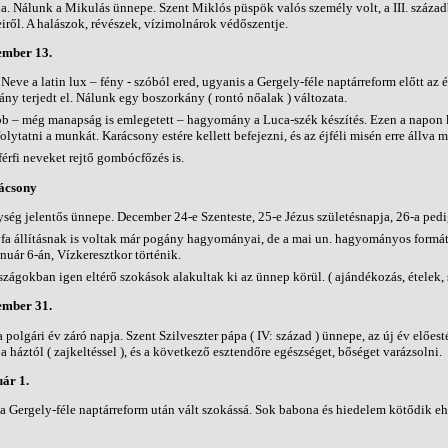
a. Nálunk a Mikulás ünnepe. Szent Miklós püspök valós személy volt, a III. század
iről. A halászok, révészek, vízimolnárok védőszentje.
ember 13.
Neve a latin lux – fény - szóból ered, ugyanis a Gergely-féle naptárreform előtt az
y terjedt el. Nálunk egy boszorkány ( rontó nőalak ) változata.
b – még manapság is emlegetett – hagyomány a Luca-szék készítés. Ezen a napon k
olytatni a munkát. Karácsony estére kellett befejezni, és az éjféli misén erre állva
férfi neveket rejtő gombócfőzés is.
ácsony
ység jelentős ünnepe. December 24-e Szenteste, 25-e Jézus születésnapja, 26-a ped
fa állításnak is voltak már pogány hagyományai, de a mai un. hagyományos formát a
nuár 6-án, Vízkeresztkor történik.
zágokban igen eltérő szokások alakultak ki az ünnep körül. ( ajándékozás, ételek, s
ember 31.
a polgári év záró napja. Szent Szilveszter pápa ( IV: század ) ünnepe, az új év előes
 a háztól ( zajkeltéssel ), és a következő esztendőre egészséget, bőséget varázsolni.
ár 1.
a Gergely-féle naptárreform után vált szokássá. Sok babona és hiedelem kötődik ehhe