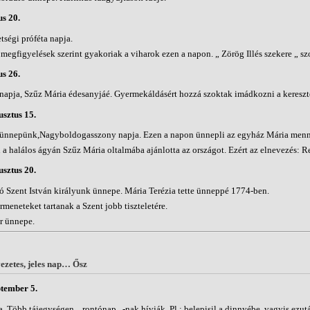
us 20.
etségi próféta napja.
megfigyelések szerint gyakoriak a viharok ezen a napon. „ Zörög Illés szekere „
us 26.
napja, Szűz Mária édesanyjáé. Gyermekáldásért hozzá szoktak imádkozni a keresz
sztus 15.
 ünnepünk,Nagyboldogasszony napja. Ezen a napon ünnepli az egyház Mária men
n a halálos ágyán Szűz Mária oltalmába ajánlotta az országot. Ezért az elnevezés
sztus 20.
ó Szent István királyunk ünnepe. Mária Terézia tette ünneppé 1774-ben.
meneteket tartanak a Szent jobb tiszteletére.
r ünnepe.
ezetes, jeles nap… Ősz
tember 5.
. Több tájegységen „ rontónap „-nak hívják. Pl.: belepisil a dinnyébe, vagyis ezutá