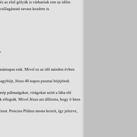
s az első gólyák is várhatóak erre az időre.
sillagászati tavasz kezdete is.
.
vasárnapra esik. Mivel ez az idő minden évben
agyböjt, Jézus 40 napos pusztai böjtjének
ép pálmaágakat, virágokat szórt a lába elé.
 elfogták. Mivel Jézus azt állította, hogy ő Isten
zust. Poncius Pilátus mosta kezeit, így jelezve,