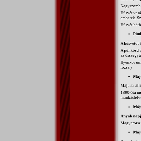
Nagyszombat:
Húsvét vasá
emberek. Sz
Húsvét hétfő
Pün
A húsvétot 
A pünkösd m
az összegyűl
Ilyenkor ünn
rózsa,)
Máju
Májusfa állí
1890-óta mu
munkásfelvo
Máju
Anyák nap
Magyarorsz
Máju