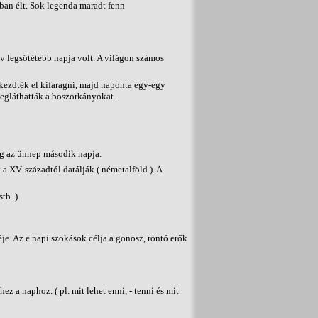
ban élt. Sok legenda maradt fenn
 év legsötétebb napja volt. A világon számos
ezdték el kifaragni, majd naponta egy-egy
 megláthatták a boszorkányokat.
ig az ünnep második napja.
 XV. századtól datálják ( németalföld ). A
tb. )
téje. Az e napi szokások célja a gonosz, rontó erők
z a naphoz. ( pl. mit lehet enni, - tenni és mit