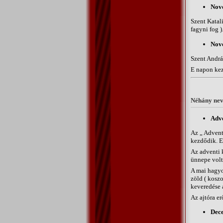
Nov
Szent Katal
fagyni fog )
Nov
Szent András
E napon kez
Néhány neve
Adve
Az „ Adventu
kezdődik. E
Az adventi 
ünnepe volt.
A mai hagyo
zöld ( koszo
keveredése a
Az ajtóra er
Dec