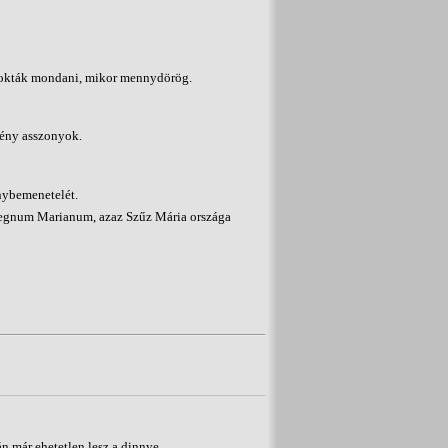
 szokták mondani, mikor mennydörög.
tény asszonyok.
nybemenetelét.
: Regnum Marianum, azaz Szűz Mária országa
n már ehetetlen lesz a dinnye.