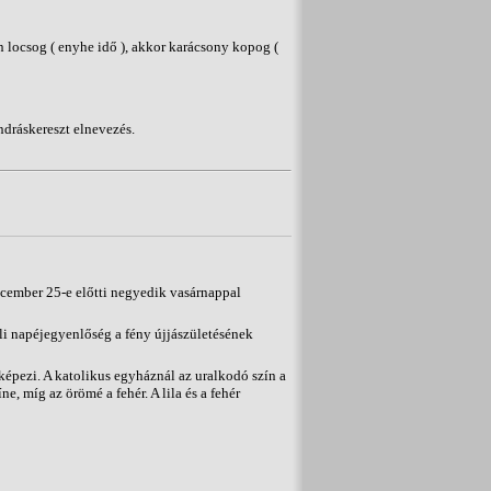
n locsog ( enyhe idő ), akkor karácsony kopog (
ndráskereszt elnevezés.
 december 25-e előtti negyedik vasárnappal
éli napéjegyenlőség a fény újjászületésének
képezi. A katolikus egyháznál az uralkodó szín a
íne, míg az örömé a fehér. A lila és a fehér