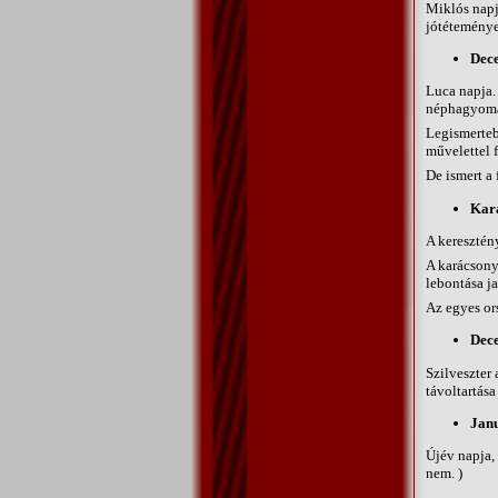
Miklós napj
jótéteménye
Dec
Luca napja. 
néphagyomán
Legismerteb
művelettel f
De ismert a 
Kar
A keresztén
A karácsony
lebontása ja
Az egyes ors
Dec
Szilveszter 
távoltartása
Janu
Újév napja, 
nem. )