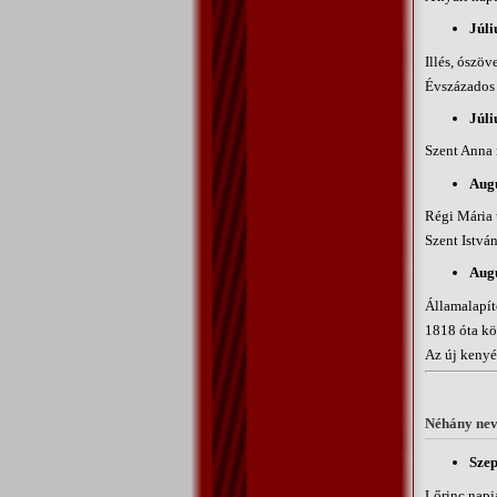
Júli
Illés, ószöv
Évszázados 
Júli
Szent Anna 
Augu
Régi Mária
Szent Istvá
Augu
Államalapít
1818 óta kör
Az új kenyé
Néhány nev
Szep
Lőrinc napja