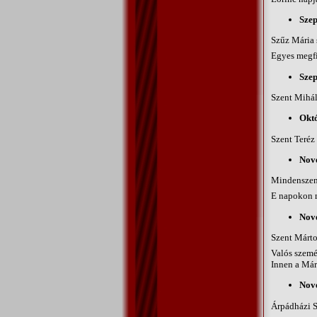
Szep
Szűz Mária 
Egyes megfi
Szep
Szent Mihály
Októ
Szent Teréz 
Nove
Mindenszent
E napokon m
Nov
Szent Márto
Valós személ
Innen a Már
Nov
Árpádházi S