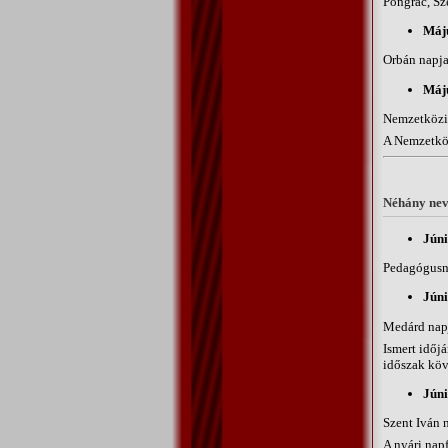
Pongrác, Sz
Máju
Orbán napja
Máju
Nemzetköz
A Nemzetköz
Néhány nev
Júni
Pedagógusn
Júni
Medárd nap
Ismert időj
időszak köv
Júni
Szent Iván 
A nyári nap