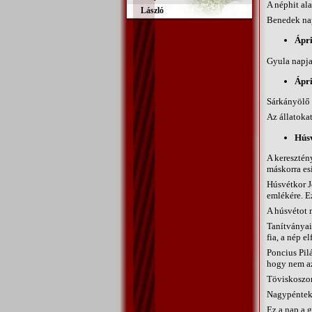
A néphit ala
László
Benedek napj
Ápri
Gyula napja
Ápri
Sárkányölő 
Az állatoka
Hús
A keresztén
máskorra es
Húsvétkor J
emlékére. Ez
A húsvétot 
Tanítványaiv
fia, a nép e
Poncius Pilá
hogy nem az
Töviskoszorú
Nagypénteke
Ez a nap a 